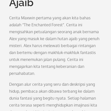
Ajaib
Cerita Maxwin pertama yang akan kita bahas
adalah “The Enchanted Forest”. Cerita ini
mengisahkan petualangan seorang anak bernama
Alex yang masuk ke dalam hutan ajaib yang penuh
misteri. Alex harus melewati berbagai rintangan
dan bertemu dengan makhluk-makhluk fantastis
untuk menemukan jalan pulang. Cerita ini
mengajarkan kita tentang keberanian dan
persahabatan.
Dengan alur cerita yang seru dan deskripsi yang
hidup, pembaca akan dibawa terbang ke dalam
dunia fantasi yang begitu nyata. Setiap halaman
cerita terasa seperti menghidupkan imajinasi kita