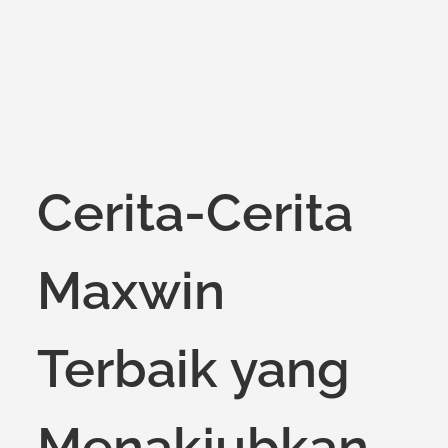
on
Cerita-Cerita
Maxwin
Terbaik yang
Menakjubkan