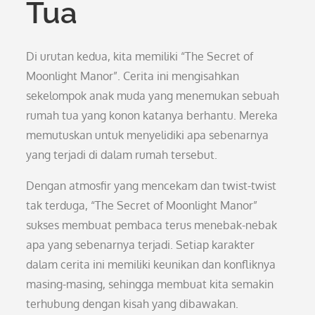
Tua
Di urutan kedua, kita memiliki “The Secret of
Moonlight Manor”. Cerita ini mengisahkan
sekelompok anak muda yang menemukan sebuah
rumah tua yang konon katanya berhantu. Mereka
memutuskan untuk menyelidiki apa sebenarnya
yang terjadi di dalam rumah tersebut.
Dengan atmosfir yang mencekam dan twist-twist
tak terduga, “The Secret of Moonlight Manor”
sukses membuat pembaca terus menebak-nebak
apa yang sebenarnya terjadi. Setiap karakter
dalam cerita ini memiliki keunikan dan konfliknya
masing-masing, sehingga membuat kita semakin
terhubung dengan kisah yang dibawakan.