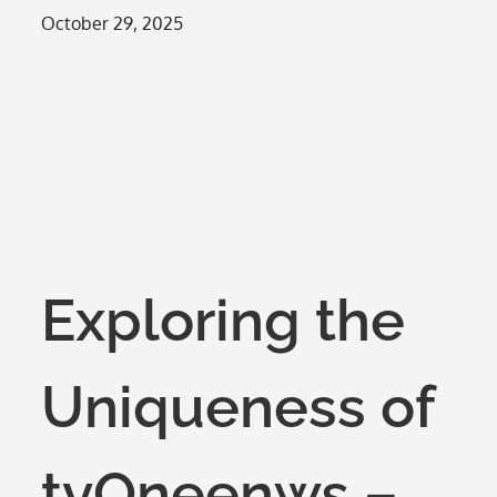
Posted
October 29, 2025
on
Exploring the
Uniqueness of
tvOneenws –