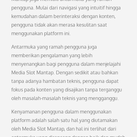
pengguna. Mulai dari navigasi yang intuitif hingga
kemudahan dalam berinteraksi dengan konten,
pengguna tidak akan merasa kesulitan saat
menggunakan platform ini.
Antarmuka yang ramah pengguna juga
memberikan pengalaman yang lebih
menyenangkan bagi pengguna dalam menjelajahi
Media Slot Mantap. Dengan sedikit atau bahkan
tanpa adanya hambatan teknis, pengguna dapat
fokus pada konten yang disajikan tanpa terganggu
oleh masalah-masalah teknis yang mengganggu.
Kenyamanan pengguna dalam menggunakan
platform adalah salah satu hal yang diutamakan
oleh Media Slot Mantap, dan hal ini terlihat dari