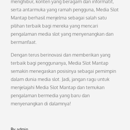
menghibur, konten yang beragam dan informatif,
serta antarmuka yang ramah pengguna, Media Slot
Mantap berhasil menjelma sebagai salah satu
pilihan terbaik bagi mereka yang mencari
pengalaman media slot yang menyenangkan dan
bermanfaat.
Dengan terus berinovasi dan memberikan yang
terbaik bagi penggunanya, Media Slot Mantap
semakin menegaskan posisinya sebagai pemimpin
dalam dunia media slot. Jadi, jangan ragu untuk
menjelajahi Media Slot Mantap dan temukan
pengalaman bermedia yang baru dan
menyenangkan di dalamnya!
By
admin