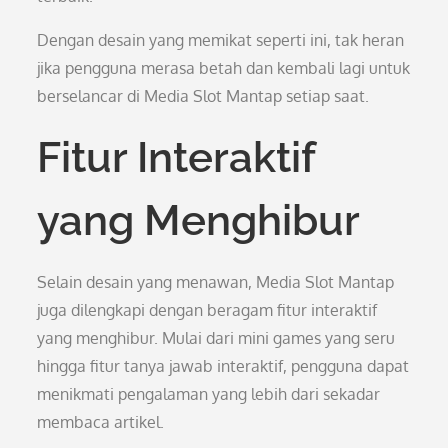
Dengan desain yang memikat seperti ini, tak heran
jika pengguna merasa betah dan kembali lagi untuk
berselancar di Media Slot Mantap setiap saat.
Fitur Interaktif
yang Menghibur
Selain desain yang menawan, Media Slot Mantap
juga dilengkapi dengan beragam fitur interaktif
yang menghibur. Mulai dari mini games yang seru
hingga fitur tanya jawab interaktif, pengguna dapat
menikmati pengalaman yang lebih dari sekadar
membaca artikel.