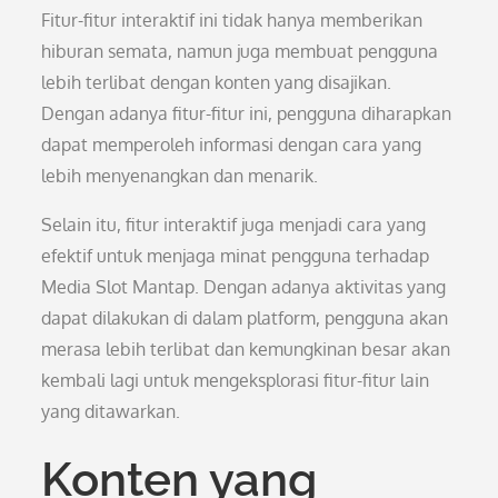
Fitur-fitur interaktif ini tidak hanya memberikan
hiburan semata, namun juga membuat pengguna
lebih terlibat dengan konten yang disajikan.
Dengan adanya fitur-fitur ini, pengguna diharapkan
dapat memperoleh informasi dengan cara yang
lebih menyenangkan dan menarik.
Selain itu, fitur interaktif juga menjadi cara yang
efektif untuk menjaga minat pengguna terhadap
Media Slot Mantap. Dengan adanya aktivitas yang
dapat dilakukan di dalam platform, pengguna akan
merasa lebih terlibat dan kemungkinan besar akan
kembali lagi untuk mengeksplorasi fitur-fitur lain
yang ditawarkan.
Konten yang