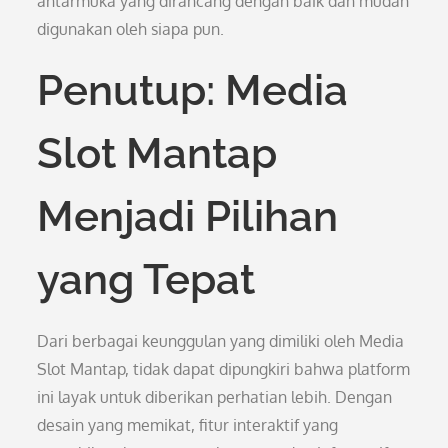
antarmuka yang dirancang dengan baik dan mudah
digunakan oleh siapa pun.
Penutup: Media
Slot Mantap
Menjadi Pilihan
yang Tepat
Dari berbagai keunggulan yang dimiliki oleh Media
Slot Mantap, tidak dapat dipungkiri bahwa platform
ini layak untuk diberikan perhatian lebih. Dengan
desain yang memikat, fitur interaktif yang