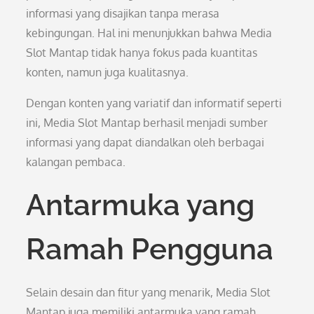
informasi yang disajikan tanpa merasa
kebingungan. Hal ini menunjukkan bahwa Media
Slot Mantap tidak hanya fokus pada kuantitas
konten, namun juga kualitasnya.
Dengan konten yang variatif dan informatif seperti
ini, Media Slot Mantap berhasil menjadi sumber
informasi yang dapat diandalkan oleh berbagai
kalangan pembaca.
Antarmuka yang
Ramah Pengguna
Selain desain dan fitur yang menarik, Media Slot
Mantap juga memiliki antarmuka yang ramah