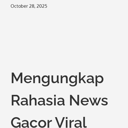
Posted
October 28, 2025
on
Mengungkap
Rahasia News
Gacor Viral