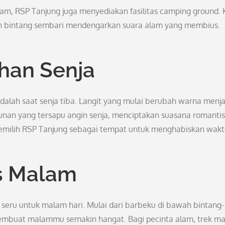
lam, RSP Tanjung juga menyediakan fasilitas camping ground.
uh bintang sembari mendengarkan suara alam yang membius.
han Senja
dalah saat senja tiba. Langit yang mulai berubah warna menja
unan yang tersapu angin senja, menciptakan suasana romanti
milih RSP Tanjung sebagai tempat untuk menghabiskan wakt
as Malam
 seru untuk malam hari. Mulai dari barbeku di bawah bintang-
membuat malammu semakin hangat. Bagi pecinta alam, trek m