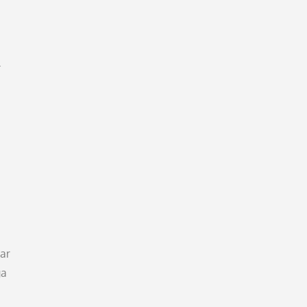
.
ar
ga