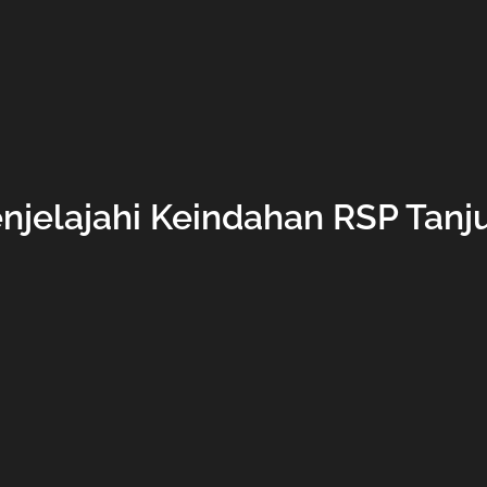
njelajahi Keindahan RSP Tanj