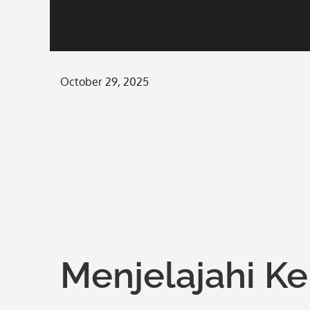
Posted
October 29, 2025
on
Menjelajahi K