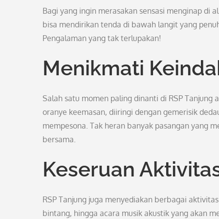
Bagi yang ingin merasakan sensasi menginap di a
bisa mendirikan tenda di bawah langit yang pen
Pengalaman yang tak terlupakan!
Menikmati Keinda
Salah satu momen paling dinanti di RSP Tanjung a
oranye keemasan, diiringi dengan gemerisik deda
mempesona. Tak heran banyak pasangan yang me
bersama.
Keseruan Aktivit
RSP Tanjung juga menyediakan berbagai aktivitas
bintang, hingga acara musik akustik yang akan 