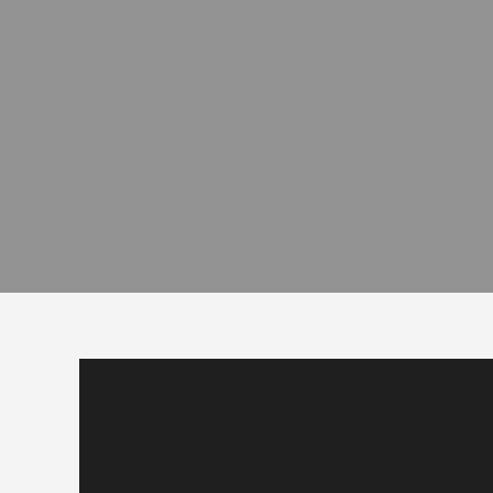
Skip
to
content