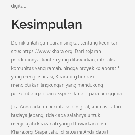
digital.
Kesimpulan
Demikianlah gambaran singkat tentang keunikan
situs https://www.khara.org. Dari sejarah
pendiriannya, konten yang ditawarkan, interaksi
komunitas yang ramah, hingga proyek kolaboratif
yang menginspirasi, Khara.org berhasil
menciptakan lingkungan yang mendukung
perkembangan dan ekspresi kreatif para pengguna.
Jika Anda adalah pecinta seni digital, animasi, atau
budaya Jepang, tidak ada salahnya untuk
menjelajahi khazanah yang ditawarkan oleh
Khara.org. Siapa tahu, di situs ini Anda dapat