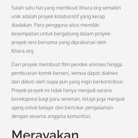
Salah satu hal yang membuat Khara.org semakin
unik adalah proyek kolaboratif yang kerap
diadakan. Para pengguna situs memiliki
kesempatan untuk bergabung dalam proyek-
proyek seni bersama yang diprakarsai oleh
Khara.org.
Dari proyek membuat film pendek animasi hingga
pembuatan komik berseri, semua dapat diakses
dan diikuti oleh siapa pun yang ingin berkontribusi.
Proyek-proyek ini tidak hanya menjadi sarana
berekspresi bagi para seniman, tetapi juga menjadi
ajang untuk belajar dan bertukar pengalaman
dengan sesama anggota komunitas.
Merayakan