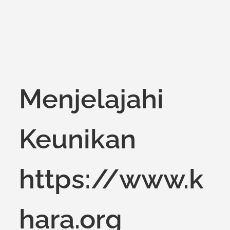
Menjelajahi
Keunikan
https://www.k
hara.org