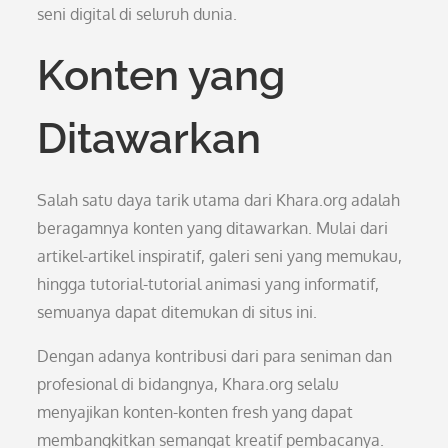
seni digital di seluruh dunia.
Konten yang
Ditawarkan
Salah satu daya tarik utama dari Khara.org adalah
beragamnya konten yang ditawarkan. Mulai dari
artikel-artikel inspiratif, galeri seni yang memukau,
hingga tutorial-tutorial animasi yang informatif,
semuanya dapat ditemukan di situs ini.
Dengan adanya kontribusi dari para seniman dan
profesional di bidangnya, Khara.org selalu
menyajikan konten-konten fresh yang dapat
membangkitkan semangat kreatif pembacanya.