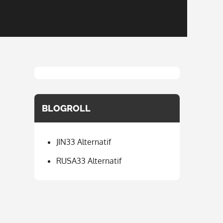
BLOGROLL
JIN33 Alternatif
RUSA33 Alternatif