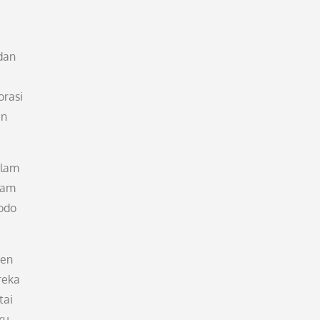
dan
orasi
an
alam
lam
odo
den
reka
tai
ru