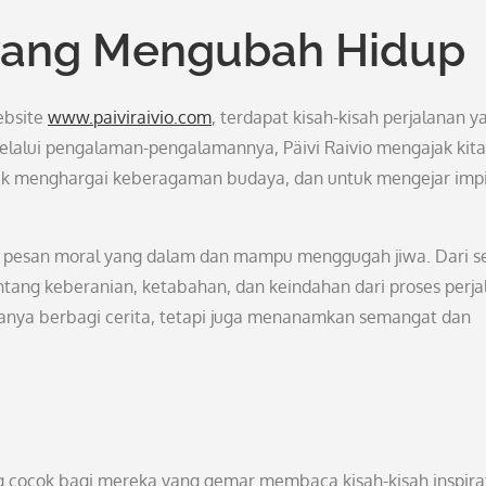
 yang Mengubah Hidup
website
www.paiviraivio.com
, terdapat kisah-kisah perjalanan y
lui pengalaman-pengalamannya, Päivi Raivio mengajak kita
tuk menghargai keberagaman budaya, dan untuk mengejar imp
liki pesan moral yang dalam dan mampu menggugah jiwa. Dari s
ntang keberanian, ketabahan, dan keindahan dari proses perj
dak hanya berbagi cerita, tetapi juga menanamkan semangat dan
 cocok bagi mereka yang gemar membaca kisah-kisah inspirat