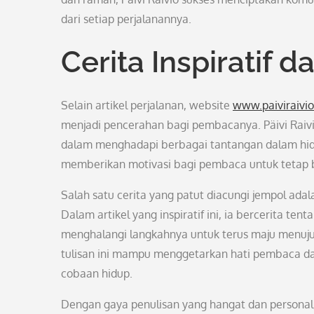
dari setiap perjalanannya.
Cerita Inspiratif d
Selain artikel perjalanan, website
www.paiviraivi
menjadi pencerahan bagi pembacanya. Päivi Raiv
dalam menghadapi berbagai tantangan dalam hidup.
memberikan motivasi bagi pembaca untuk tetap be
Salah satu cerita yang patut diacungi jempol ada
Dalam artikel yang inspiratif ini, ia bercerita 
menghalangi langkahnya untuk terus maju menuju c
tulisan ini mampu menggetarkan hati pembaca
cobaan hidup.
Dengan gaya penulisan yang hangat dan personal