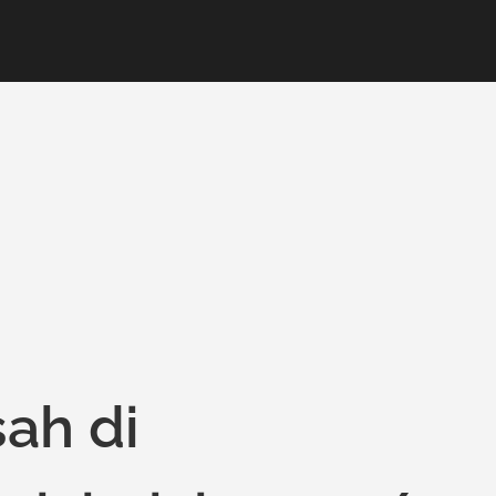
sah di