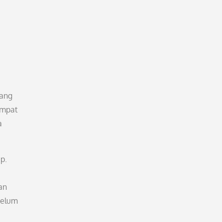
i
yang
empat
a
p.
an
belum