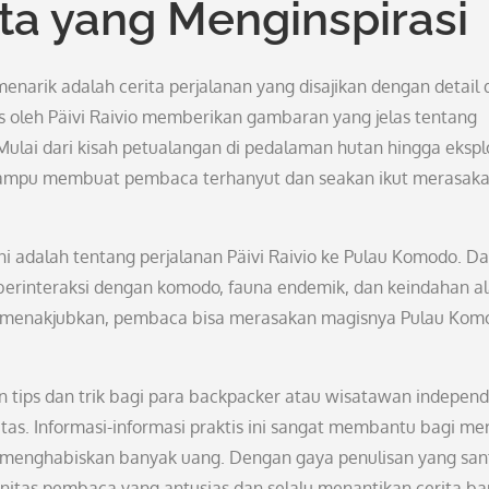
a yang Menginspirasi
enarik adalah cerita perjalanan yang disajikan dengan detail 
lis oleh Päivi Raivio memberikan gambaran yang jelas tentang
ulai dari kisah petualangan di pedalaman hutan hingga ekspl
ni mampu membuat pembaca terhanyut dan seakan ikut merasak
ini adalah tentang perjalanan Päivi Raivio ke Pulau Komodo. D
berinteraksi dengan komodo, fauna endemik, dan keindahan a
yang menakjubkan, pembaca bisa merasakan magisnya Pulau Kom
an tips dan trik bagi para backpacker atau wisatawan indepen
tas. Informasi-informasi praktis ini sangat membantu bagi me
 menghabiskan banyak uang. Dengan gaya penulisan yang san
nitas pembaca yang antusias dan selalu menantikan cerita ba