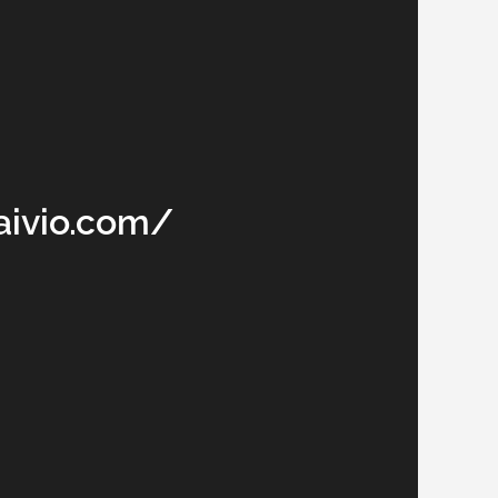
raivio.com/