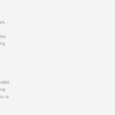
ya,
asa
ang
dikit
ang
a, ia