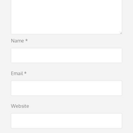
Name
*
Email
*
Website