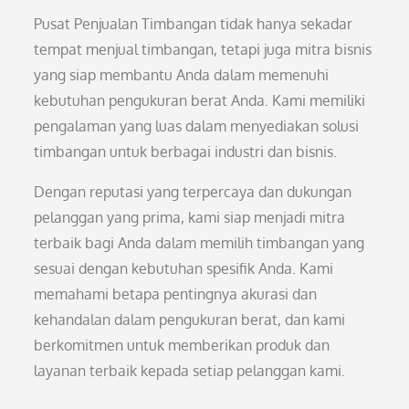
Pusat Penjualan Timbangan tidak hanya sekadar
tempat menjual timbangan, tetapi juga mitra bisnis
yang siap membantu Anda dalam memenuhi
kebutuhan pengukuran berat Anda. Kami memiliki
pengalaman yang luas dalam menyediakan solusi
timbangan untuk berbagai industri dan bisnis.
Dengan reputasi yang terpercaya dan dukungan
pelanggan yang prima, kami siap menjadi mitra
terbaik bagi Anda dalam memilih timbangan yang
sesuai dengan kebutuhan spesifik Anda. Kami
memahami betapa pentingnya akurasi dan
kehandalan dalam pengukuran berat, dan kami
berkomitmen untuk memberikan produk dan
layanan terbaik kepada setiap pelanggan kami.