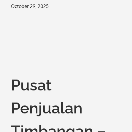
Posted
October 29, 2025
on
Pusat
Penjualan
Timbangan –