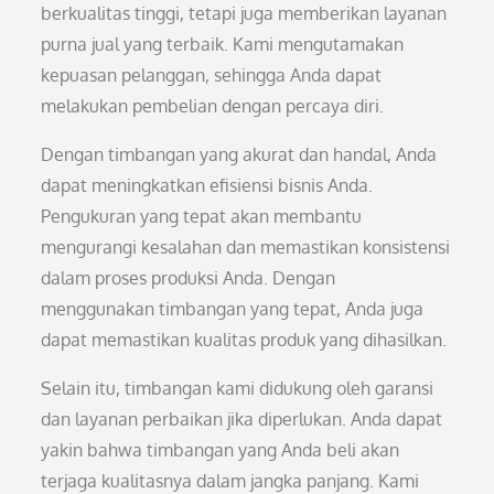
berkualitas tinggi, tetapi juga memberikan layanan
purna jual yang terbaik. Kami mengutamakan
kepuasan pelanggan, sehingga Anda dapat
melakukan pembelian dengan percaya diri.
Dengan timbangan yang akurat dan handal, Anda
dapat meningkatkan efisiensi bisnis Anda.
Pengukuran yang tepat akan membantu
mengurangi kesalahan dan memastikan konsistensi
dalam proses produksi Anda. Dengan
menggunakan timbangan yang tepat, Anda juga
dapat memastikan kualitas produk yang dihasilkan.
Selain itu, timbangan kami didukung oleh garansi
dan layanan perbaikan jika diperlukan. Anda dapat
yakin bahwa timbangan yang Anda beli akan
terjaga kualitasnya dalam jangka panjang. Kami