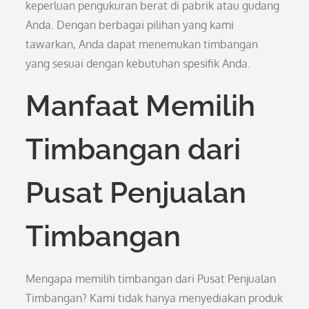
keperluan pengukuran berat di pabrik atau gudang
Anda. Dengan berbagai pilihan yang kami
tawarkan, Anda dapat menemukan timbangan
yang sesuai dengan kebutuhan spesifik Anda.
Manfaat Memilih
Timbangan dari
Pusat Penjualan
Timbangan
Mengapa memilih timbangan dari Pusat Penjualan
Timbangan? Kami tidak hanya menyediakan produk