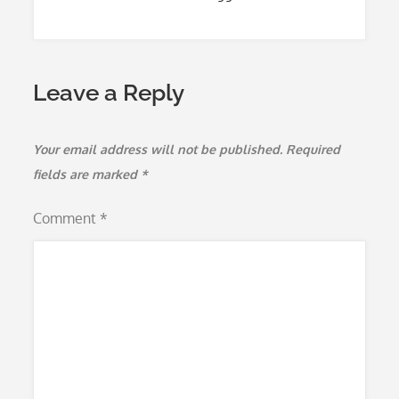
Leave a Reply
Your email address will not be published.
Required
fields are marked
*
Comment
*