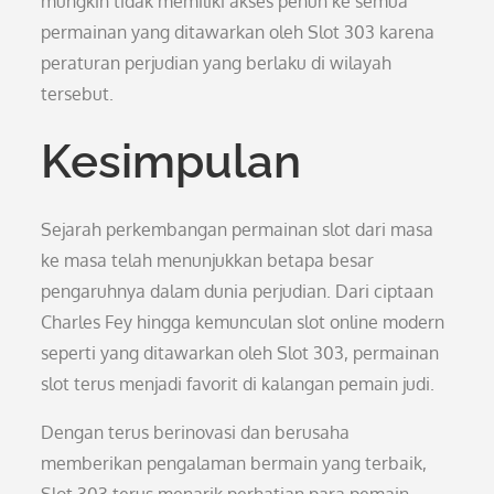
mungkin tidak memiliki akses penuh ke semua
permainan yang ditawarkan oleh Slot 303 karena
peraturan perjudian yang berlaku di wilayah
tersebut.
Kesimpulan
Sejarah perkembangan permainan slot dari masa
ke masa telah menunjukkan betapa besar
pengaruhnya dalam dunia perjudian. Dari ciptaan
Charles Fey hingga kemunculan slot online modern
seperti yang ditawarkan oleh Slot 303, permainan
slot terus menjadi favorit di kalangan pemain judi.
Dengan terus berinovasi dan berusaha
memberikan pengalaman bermain yang terbaik,