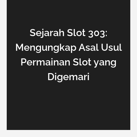
Sejarah Slot 303:
Mengungkap Asal Usul
Permainan Slot yang
Digemari